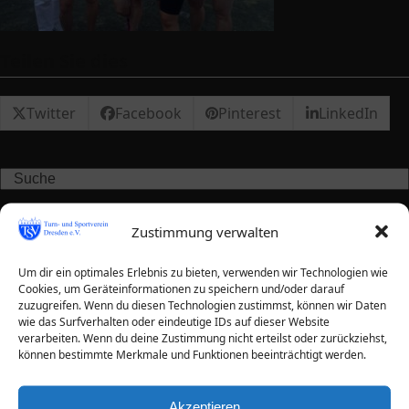
Teilen Sie dies
Twitter
Facebook
Pinterest
LinkedIn
Search
Neueste Beiträge
Zustimmung verwalten
Um dir ein optimales Erlebnis zu bieten, verwenden wir Technologien wie
Artikel UB 2026
Cookies, um Geräteinformationen zu speichern und/oder darauf
zuzugreifen. Wenn du diesen Technologien zustimmst, können wir Daten
Verschiebung Delegiertenversammlung
wie das Surfverhalten oder eindeutige IDs auf dieser Website
verarbeiten. Wenn du deine Zustimmung nicht erteilst oder zurückziehst,
können bestimmte Merkmale und Funktionen beeinträchtigt werden.
Radsport – Trainer gesucht!
Extremlauf Ultrabalaton 2024
Akzeptieren