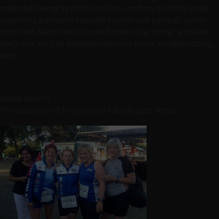
nebenbei bemerkt nicht nur hier, sondern auch bei vielen
anderen Laufevents liebevoll coacht und betreut, sicher
durch die Nacht nach Hause fahren. Das ist mir an dieser
Stelle mal ein Extradankeschön und einen Vanillepudding
wert.
Nadja Hennig
TSV-Gazelle und Mitglied der Laufgruppe Venus