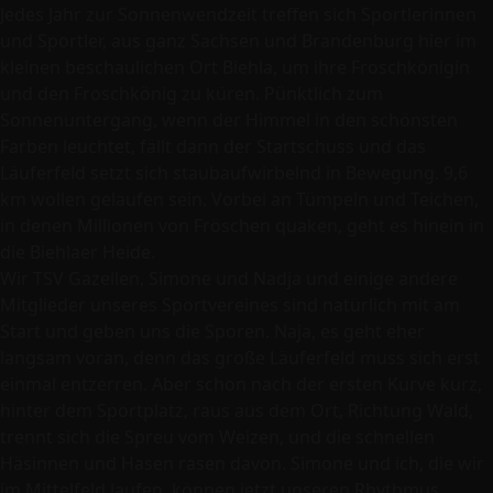
Jedes Jahr zur Sonnenwendzeit treffen sich Sportlerinnen
und Sportler, aus ganz Sachsen und Brandenburg hier im
kleinen beschaulichen Ort Biehla, um ihre Froschkönigin
und den Froschkönig zu küren. Pünktlich zum
Sonnenuntergang, wenn der Himmel in den schönsten
Farben leuchtet, fällt dann der Startschuss und das
Läuferfeld setzt sich staubaufwirbelnd in Bewegung. 9,6
km wollen gelaufen sein. Vorbei an Tümpeln und Teichen,
in denen Millionen von Fröschen quaken, geht es hinein in
die Biehlaer Heide.
Wir TSV Gazellen, Simone und Nadja und einige andere
Mitglieder unseres Sportvereines sind natürlich mit am
Start und geben uns die Sporen. Naja, es geht eher
langsam voran, denn das große Läuferfeld muss sich erst
einmal entzerren. Aber schon nach der ersten Kurve kurz,
hinter dem Sportplatz, raus aus dem Ort, Richtung Wald,
trennt sich die Spreu vom Weizen, und die schnellen
Häsinnen und Hasen rasen davon. Simone und ich, die wir
im Mittelfeld laufen, können jetzt unseren Rhythmus