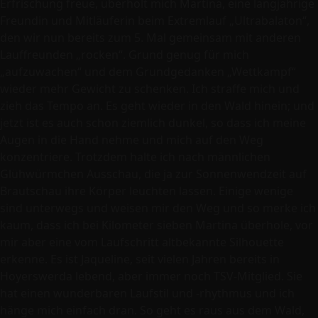
Erfrischung freue, überholt mich Martina, eine langjährige
Freundin und Mitläuferin beim Extremlauf „Ultrabalaton“,
den wir nun bereits zum 5. Mal gemeinsam mit anderen
Lauffreunden „rocken“. Grund genug für mich
„aufzuwachen“ und dem Grundgedanken „Wettkampf“
wieder mehr Gewicht zu schenken. Ich straffe mich und
zieh das Tempo an. Es geht wieder in den Wald hinein; und
jetzt ist es auch schon ziemlich dunkel, so dass ich meine
Augen in die Hand nehme und mich auf den Weg
konzentriere. Trotzdem halte ich nach männlichen
Glühwürmchen Ausschau, die ja zur Sonnenwendzeit auf
Brautschau ihre Körper leuchten lassen. Einige wenige
sind unterwegs und weisen mir den Weg und so merke ich
kaum, dass ich bei Kilometer sieben Martina überhole, vor
mir aber eine vom Laufschritt altbekannte Silhouette
erkenne. Es ist Jaqueline, seit vielen Jahren bereits in
Hoyerswerda lebend, aber immer noch TSV-Mitglied. Sie
hat einen wunderbaren Laufstil und -rhythmus und ich
hänge mich einfach dran. So geht es raus aus dem Wald,